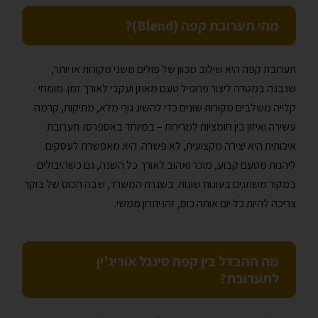
מהי תערובת קפה (Blend)?
תערובת קפה היא שילוב מכוון של פולים משני מקורות או יותר,
שנבנה במטרה ליצור פרופיל טעם מאוזן ועקבי לאורך זמן. מומחי
קלייה משלבים מקורות שונים כדי להשיג גוף מלא, מתיקות, קרמה
עשירה ואיזון בין חומציות למרירות – במיוחד באספרסו. תערובת
איכותית היא יצירה מקצועית, לא פשרה. היא מאפשרת לעסקים
ליהנות מטעם קבוע, מוכר ואהוב לאורך כל השנה, גם כשהיבולים
במקור משתנים בעונות שונות. בשגרת המשרד, שבה הכוס של בוקר
צריכה להיות כל יום אותה כוס, זהו יתרון ממשי.
מה ההבדל בין קפה סינגל אוריג'ין
לתערובת?