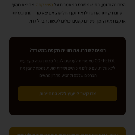
הטחינה והזמן, כפי שמפורט במאמרים על
מיצוי קפה
. אם יצא חמוץ
– טחנו דק יותר או הגדילו את זמן החליטה. אם יצא מר – טחנו גס יותר
או קצרו את הזמן. שינויים קטנים יכולים לעשות הבדל גדול.
רוצים לשדרג את חוויית הקפה במשרד?
COFFEEOL מאפשרת לעסקים לקבל מכונת קפה מקצועית
ללא עלות, עם פולים איכותיים ושירות שוטף. נשמח להבין את
הצרכים שלכם ולהציע פתרון מתאים.
צרו קשר לייעוץ ללא התחייבות