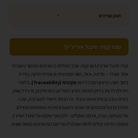
תוכן עניינים
▼
מהו קפה סינגל אוריג'ין?
קפה סינגל אוריג'ין הוא קפה שכל הפולים בו מגיעים ממקור גיאוגרפי
אחד מוגדר – מדינה, אזור, חווה ספציפית או אפילו חלקה בודדת
בתוך חווה. הרעיון המרכזי הוא
עקיבות (Traceability)
, כלומר
היכולת לדעת בדיוק מאיפה הגיע הפול שבכוס שלכם, מי גידל אותו,
באיזה גובה ובאיזו שיטת עיבוד. זה הניגוד הישיר לתערובת, שבה
משלבים פולים ממקורות שונים. הטעם והאיכות מושפעים משילוב
של גנטיקה, גובה, אדמה ואקלים – ולכן שני שקים של סינגל אוריג'ין
מאותה מדינה יכולים להיות שונים לגמרי אם הם מגיעים מחוות שונות.