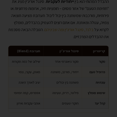
ההבדל המהותי הוא בין
ייחודיות לעקביות
. סינגל אוריג'ין מציג את
"חתימת הטעם" של אזור מסוים – חומציות חיה, ארומות פרחוניות או
פירותיות, מורכבות שמשתנה בין יבול ליבול. תערובת מציעה תוצאה
צפויה, עגולה ומאוזנת. אם אתם רוצים להעמיק בהבדלים, מומלץ
לקרוא על
בלנד, סינגל אוריג'ין ומה שביניהם
. הטבלה הבאה מסכמת
את ההבדלים המרכזיים.
קריטריון
סינגל אוריג'ין
תערובת (Blend)
מקור
מקור גיאוגרפי אחד
שילוב של כמה מקורות
פרופיל טעם
ייחודי, מורכב, משתנה
מאוזן, עקבי, צפוי
עונתיות
משתנה בין יבולים
יציב לאורך השנה
שימוש מומלץ
פילטר, דריפ, טעימה
אספרסו, קפה יומיומי
קהל יעד
חוקרי טעמים
אוהבי עקביות ואיזון