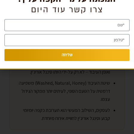
זמן קריאה: 5 דקות
צרו קשר עוד היום
נקודות מפתח
סינגל אוריג'ין מציע ייחודיות וטעמים מורכבים הקשורים
למקור גידול ספציפי, בעוד תערובת נועדה לספק
עקביות לאורך זמן.
שליחה
איכות קפה נקבעת על-ידי ציון הפול, טריות הקלייה
ואופן העיבוד – לא רק על-ידי היותו סינגל אוריג'ין.
שיטת העיבוד (Washed, Natural, Honey) משפיעה
דרמטית על הטעם הסופי, לעיתים יותר ממקור הגידול
עצמו.
לעסקים, השילוב המעשי הוא תערובת כקפה יומיומי
קבוע וסינגל אוריג'ין לחוויית אירוח מיוחדת.