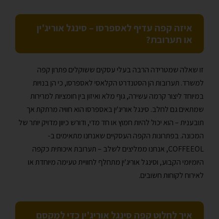
איזה קפה עדיף לאספרסו – סינגל אוריג'ין
או תערובת?
זו שאלה שמטרידה הרבה בעלי עסקים ששוקלים פתרון קפה
למשרד. תערובות הן הסטנדרט הקלאסי לאספרסו, כי הן בנויות
במיוחד ליצור קרמה עשירה, גוף מלא ואיזון בין חומציות למרירות
שמתאים גם לחלב. סינגל אוריג'ין באספרסו הוא חוויה מרתקת אך
תובענית – הוא יכול להיות חמוץ או חד מדי, ודורש כיוון מדויק יותר של
המכונה. בפתרונות הקפה העסקיים שאנחנו מתאימים ב-
COFFEEOL, אנחנו ממליצים לשלב – תערובת איכותית כקפה
היומיומי הקבוע, וסינגל אוריג'ין מתחלף לחוויית טעימה מיוחדת או
לאירוח לקוחות חשובים.
איך לחלוט קפה סינגל אוריג'ין כדי למקסם