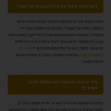
למה קפה סינגל אוריג'ין לפעמים יקר יותר?
המחיר הגבוה יותר נובע ממספר גורמים. עקיבות מלאה דורשת
השקעה בסחר ישיר (Direct Trade) עם החוואים, קטיף ידני
סלקטיבי, מיון קפדני וזמינות עונתית מוגבלת של מיקרו-לוטים. כשלא
מערבבים מקורות, אין אפשרות "לאזן" עלויות גלם בעזרת פולים
זולים יותר. בנוסף, יבוא של פולים ספציפיים כפוף ל
סיווגי מכס
רשמיים של קפה
, ושרשרת האספקה המורכבת מוסיפה גם היא
לעלות הסופית.
איך יודעים אם קפה הוא באמת סינגל
אוריג'ין?
הסימן הראשון הוא הפירוט על האריזה. אריזה שכתוב עליה רק
"סינגל אוריג'ין" בלי מידע נוסף היא לרוב פחות שקופה. ככל שיש יותר