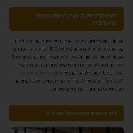
האם קפה סינגל אוריג'ין יותר איכותי
מתערובת?
זו טעות נפוצה לחשוב שסינגל אוריג'ין הוא תמיד איכותי יותר. איכות
קפה נקבעת על-ידי ציון הקפה (Q-Grading), טריות הקלייה, ניקיון
העיבוד ושיטות האחסון – ולא רק על-ידי המקור. תערובת Specialty
שמורכבת מפולים מצוינים יכולה להיות איכותית בהרבה מסינגל
אוריג'ין בינוני. החוק הישראלי בנושא
סימון מזון ארוז מראש (ת"י
1145)
מסדיר מה מותר להצהיר על האריזות, ולכן חשוב לקרוא את
הפירוט ולא להסתמך רק על מילים שיווקיות.
למי מתאים קפה סינגל אוריג'ין?