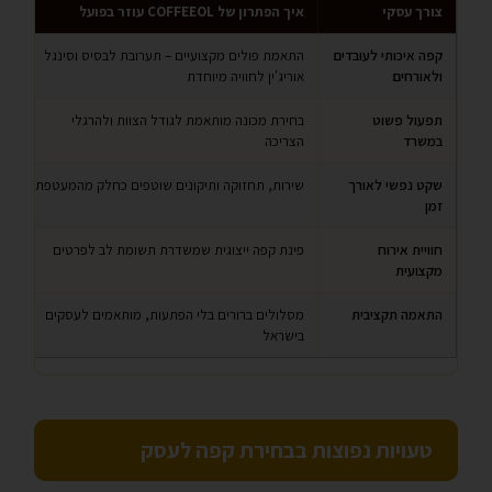
צורך עסקי
איך הפתרון של COFFEEOL עוזר בפועל
קפה איכותי לעובדים
התאמת פולים מקצועיים – תערובת לבסיס וסינגל
ולאורחים
אוריג'ין לחוויה מיוחדת
תפעול פשוט
בחירת מכונה מותאמת לגודל הצוות ולהרגלי
במשרד
הצריכה
שקט נפשי לאורך
שירות, תחזוקה ותיקונים שוטפים כחלק מהמעטפת
זמן
חוויית אירוח
פינת קפה ייצוגית שמשדרת תשומת לב לפרטים
מקצועית
התאמה תקציבית
מסלולים ברורים בלי הפתעות, מותאמים לעסקים
בישראל
טעויות נפוצות בבחירת קפה לעסק