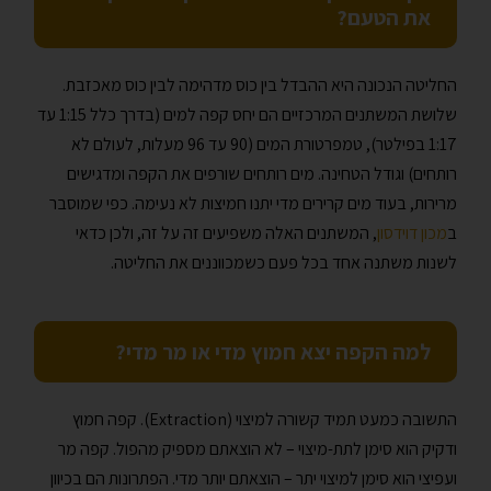
את הטעם?
החליטה הנכונה היא ההבדל בין כוס מדהימה לבין כוס מאכזבת.
שלושת המשתנים המרכזיים הם יחס קפה למים (בדרך כלל 1:15 עד
1:17 בפילטר), טמפרטורת המים (90 עד 96 מעלות, לעולם לא
רותחים) וגודל הטחינה. מים רותחים שורפים את הקפה ומדגישים
מרירות, בעוד מים קרירים מדי יתנו חמיצות לא נעימה. כפי שמוסבר
ב
מכון דוידסון
, המשתנים האלה משפיעים זה על זה, ולכן כדאי
לשנות משתנה אחד בכל פעם כשמכווננים את החליטה.
למה הקפה יצא חמוץ מדי או מר מדי?
התשובה כמעט תמיד קשורה למיצוי (Extraction). קפה חמוץ
ודקיק הוא סימן לתת-מיצוי – לא הוצאתם מספיק מהפול. קפה מר
ועפיצי הוא סימן למיצוי יתר – הוצאתם יותר מדי. הפתרונות הם בכיוון