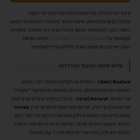
עיבוד הוא התהליך שבו מוציאים את הפול מתוך פרי הקפה
(הדובדבן) ומייבשים אותו. שיטת העיבוד משפיעה דרמטית על הטעם
הסופי בכוס, לעיתים יותר ממקור הגידול עצמו. כפי שמוסבר בסקירות
מקצועיות על
השפעת העיבוד על טעם הקפה
, שלוש השיטות
המרכזיות מניבות תוצאות שונות לחלוטין אפילו מאותו פול.
שלוש שיטות העיבוד המרכזיות
Washed (שטוף)
– מסירים את הקליפה והעיסה לפני הייבוש.
התוצאה היא טעמים נקיים, בהירים, חומציות חיה ותחושה "שקופה"
של הטרואר.
Natural (טבעי)
– הדובדבן מתייבש שלם סביב הפול,
מה שמעניק גוף מלא, מתיקות עזה וטעמי פירות יער או יין.
Honey
–
שיטת ביניים שבה משאירים חלק מהעיסה הדבקית על הפול בזמן
הייבוש. התוצאה היא גוף סירופי, מתיקות עדינה וניקיון יחסי. הבחירה
בעיבוד היא חלק בלתי נפרד מהזהות של כל קפה ספציפי.