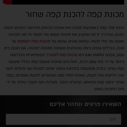
מכונת קפה להכנת קפה שחור
הכנת ספל קפה באמצעות מכונה היא אופנת הבוטיק החדשה בתחום הקפה.
כמובן, שבדרך זו מה שיקבע את איכותו וטעמו של הקפה זה סוג המכונה
וסוגם של פולי הקפה. קיימים סוגים שונים של
מכונות קפה לעסקים
על
סוגיו, בגדלים שונים ורמה טכנולוגית משתנה ממכונה למכונה. אם הנכם בית
עסק, מכונת san marko היא
מכונת קפה למשרד
הפופולארית והנדרשת
ביותר על ידי בתי עסק רבים, זאת כיוון שהכנת משקה קפה בכלל ומשקה
קפה שחור בפרט מסתכמת בלחיצת כפתור אחת, למכונה שני מיכלים לשני
סוגי חליטות פולי הקפה, האחת לפולי קפה המיועדים להכנת אספרסו, קפה
שחור והשני קפה מקיאטו, קפוצ’ינו והפוך. מערכת ניקוי מעבר החלב על ידי
מים רותחים באופן
השאירו פרטים ונחזור אליכם