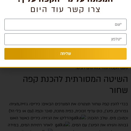
צרו קשר עוד היום
כיצד מכינים כוס קפה שחור?
אם אתם חובבי קפה שחור עם טעם חזק של פולי קפה וארומה עם ניחוח
משכר, כדאי שתדעו שקפה לא מכינים סתם כך. יש דרך מקצועית להכנת
משקה קפה שחור. ישנה הדרך המסורתית בה מכינים קפה בפינג’ן, אשר
שליחה
תפורט בהמשך וניתן גם להכין את הקפה השחור ישירות ממכונה ייעודית.
טעם הקפה תלוי בגורמים רבים.
השיטה המסורתית להכנת קפה
שחור
בכדי להכין קפה שחור תצטרכו את המצרכים הבאים: כיריים/ גזייה,מצית/
גפרורים, פינג’ן, כוס עדיף זכוכית, כפית מתכת, סוכר וקפה (עם או בלי הל)
וכמובן מים. שלב ההכנה:
הדליקו את הגזיה/ כיריים כאשר האש
גבוהה והניחו את הפינג’ן עם המים.
לאחר רתיחת המים, במידה