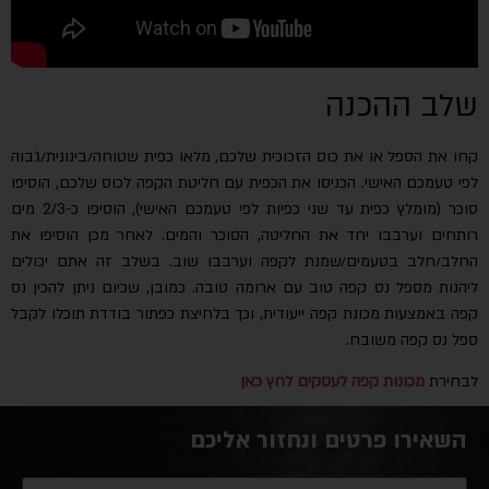
שלב ההכנה
קחו את הספל או את כוס הזכוכית שלכם, מלאו כפית שטוחה/בינונית/גבוה
לפי טעמכם האישי. הכניסו את הכפית עם חליטת הקפה לכוס שלכם, הוסיפו
סוכר (מומלץ כפית עד שני כפיות לפי טעמכם האישי), הוסיפו כ-2/3 מים
רותחים וערבבו יחד את החליטה, הסוכר והמים. לאחר מכן הוסיפו את
החלב/חלב בטעמים/שמנת לקפה וערבבו שוב. בשלב זה אתם יכולים
ליהנות מספל נס קפה טוב עם ארומה טובה. כמובן, שכיום ניתן להכין נס
קפה באמצעות מכונת קפה ייעודית, וכך בלחיצת כפתור בודדת תוכלו לקבל
ספל נס קפה משובח.
לבחירת
מכונות קפה לעסקים לחץ כאן
השאירו פרטים ונחזור אליכם