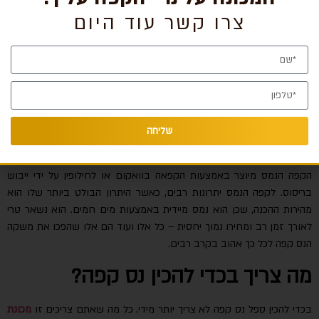
צרו קשר עוד היום
נס קפה או קפה נמס
הוא משקה קפה עשוי חליטת פולי קפה. הנס קפה הינו משקה פופולארי
מאוד, הודות לפשטות שבהכנתו. הכנת קפה נמס יכולה להיעשות על ידי
מכונה מקצועית או באופן ידני במטבח הביתי ובשני המקרים הוא יהיה טעים
שליחה
מאוד וזאת הסיבה שהוא כבש את ליבם של מיליונים ברחבי העולם כולו.
הקפה הנמס מיוצר באמצעות הקפאה בוואקום או לחילופין על ידי ייבוש
בריסוס. לקפה הנמס יתרונות רבים, כאשר היתרון הבולט ביותר שלו הוא
מהירות ההכנה, שכן הוא נמס מיידית באמצעות מים חמים. הוא נשאר טרי
לאורך זמן רב ומחירו נמוך יחסית – כל אלו ועוד הם אלו שהפכו את משקה
הנס קפה לכל כך אהוב בקרב רבים.
מה צריך בכדי להכין נס קפה?
בכדי להכין ספל נס קפה לא צריך יותר מידי. כל מה שאתם צריכים זו
מכונת