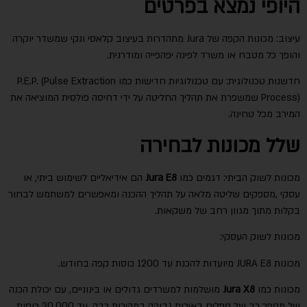
היופי נמצא בפרטים
עיצוב: מכונות הקפה של Jura מתהדרות בעיצוב קלאסי ונקי שמשדר יוקרה
והופך כל מטבח או משרד לפינה יפהפייה ומודרנית.
חדשנות טכנולוגית: עם טכנולוגיות חדישות כמו P.E.P. (Pulse Extraction
Process) שמשפרת את תהליך החליטה על ידי דחיסה פולסית המוציאה את
המירב מכל טחינה.
שלל מכונות לבחירה
מכונות לשוק הביתי: דגמים כמו
Jura E8
הם אידיאליים לשימוש ביתי, או
עסקי ,מספקים שליטה מלאה על תהליך ההכנה ומאפשרים למשתמש לבחור
בקלות מתוך מגוון רחב של משקאות.
מכונות לשוק העסקי:
מכונות JURA E8 מיועדות להכנת עד 1200 כוסות קפה בחודש.
מכונות כמו
Jura X8
מושלמות למשרדים גדולים או בינוניים, עם יכולת הכנה
של מספר רב של ספלים באיכות גבוהה במהירות רבה, עד 20,000 כוסות