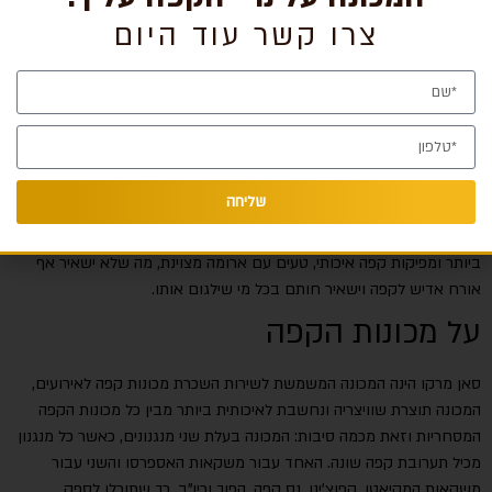
צרו קשר עוד היום
השכרת מכונות קפה לאירועים
מתכננים אירוע בקרוב? דאגתם למקום, קייטרינג, מוזיקה, בחרתם את
האוכל שיוגש או הבופה שיהיה באירוע שלכם ועכשיו צריך לדאוג לקינוח
שילווה בקפה איכותי, או שאם האירוע שלכם חלבי הקפה יהיה כחלק
משירות המשקאות באירוע שלכם. בונה קפה – הינה חברה מובילה בתחום
שליחה
מכונות הקפה, בין השירותים שהחברה מעניקה נמנה גם שירות השכרת
מכונות קפה לעסקים
. החברה מספקת מכונות שוויצריות ברמה הגבוהה
ביותר ומפיקות קפה איכותי, טעים עם ארומה מצוינת, מה שלא ישאיר אף
אורח אדיש לקפה וישאיר חותם בכל מי שילגום אותו.
על מכונות הקפה
סאן מרקו הינה המכונה המשמשת לשירות השכרת מכונות קפה לאירועים,
המכונה תוצרת שוויצריה ונחשבת לאיכותית ביותר מבין כל מכונות הקפה
המסחריות וזאת מכמה סיבות: המכונה בעלת שני מנגנונים, כאשר כל מנגנון
מכיל תערובת קפה שונה. האחד עבור משקאות האספרסו והשני עבור
משקאות המקיאטו, קפוצ’ינו, נס קפה, הפוך וכיו”ב. כך שתוכלו לספק