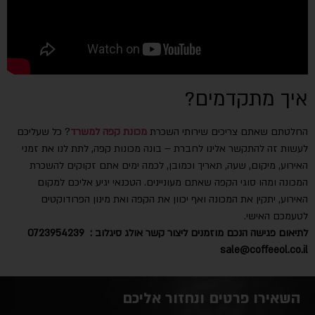
איך מתקדמים?
החלטתם שאתם צריכים שירותי השכרת
מכונת קפה למשרד
? כל שעליכם
לעשות זה להתקשר אלינו לחברת – בונה מכונות קפה, לתת לנו את זמני
האירוע, מיקום, שעה, תאריך וכמובן, לכמה ימים אתם זקוקים להשכרת
המכונה ומהו סוגי הקפה שאתם מעוניינים. הטכנאי יגיע אליכם למקום
האירוע, יתקין את המכונה ואף יכוון את הקפה ואת מינון הפרודוקטים
לטעמכם האישי.
לתיאום פגישה הנכם מוזמנים ליצור קשר
אולג סיגלוב :
0723954239
sale@coffeeol.co.il
השאירו פרטים ונחזור אליכם