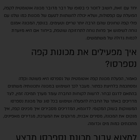
יחד עם זאת, חשוב לזכור כי בסופו של דבר מדובר מכונה אוטומטית לקפה,
הפועלת עם קפסולות, ושלא יכולה להשתוות לטעם של מכונות כמו שלנו עם
פולי קפה טחונים שהם הרבה יותר טריים וטעימים. בנוסף, המכונה אמנם
נוחה לשימוש אך פחות נוחה לתחזוקה שוטפת, בייחוד אם היא מיועדת
לכמות גדולה של משתמשים.
איך מפעילים את מכונות קפה
נספרסו?
כאמור, הפעלת מכונת קפה אוטומטית של נספרסו היא פשוטה וקלה
ומסתכמת בלחיצת כפתור. מעבר לכך השימוש במכונה ותכונותיה משתנים
בהתאם לדגם נבחר. לרשות לקוחות החברה עומד מערך תמיכה זמין, לצד
מדריכים באתר של החברה להפעלה ושימוש בכל סוג של מכונת נספרסו
המשווקות בשוק המקומי. לדוגמא, המדריכים מסבירים איך מכינים קפה, איך
מנקים את המכונה, מסירים אבנית, מרוקנים את המערכת, מגדירים מאפיינים,
מתכנתים כמות מים וכדומה.
למצוא עבור מכונת נספרסו מבצע