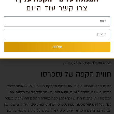
המאפשר לכל אחד לאתר את טעמי הקפה המועדפים עליו. מעבר לכך
צרו קשר עוד היום
מדובר במכונות אוטומטיות קומפקטיות ומעוצבות שיכולות להשתלב בכל
מטבח ביתי.
מאחורי המכונות עומד מותג אמין ומוכר, חברה שוויצרית מוערכת השייכת
לקבוצת נסטלה שפועלת בקנה מידה עולמי, כשמעל ארבעים מדינות שונות
הנהנות משירותיה ברחבי העולם. החל משנת 2008 נספרסו גם פתחה
בישראל חברת בת רשמית שזכתה להצלחה חסת תקדים בשוק המקומי,
שליחה
לא מעט בזכות הפרסומות של ג'ורג' קלוני. כיום נספרסו שולטת בחמישים
אחוז משוק מכונות הקפה הביתיות בישראל, עם מחזור של מאה מיליון ₪
בשנה ומעל תשעים אלף לקוחות.
חווית הקפה של נספרסו
מכונת קפה נספרסו ביתית ואוטומטית מספקת חוויית שימוש נאותה לצרכן
הביתי, פשוטה ומהירה ליישום, שלא דורשת יותר מלחיצה על כפתור. את
המכונות ניתן לתכנת מראש וכך להכין קפה במידת החוזק המועדפת. מעבר
לכך, לכל דגם של מכונות קפה נספרסו יש את המאפיינים הייחודיים שלו, בין
אם מדובר בדגם ורטו, אוריגינל, סיטיז אנד מילק, לטיסימה, פיקסי וכדומה.