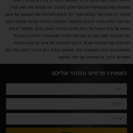
כ-300 כוסות קפה ביום. הדבר מאפשר לחברות בגדלים שונים ליהנות
ממכונת קפה המתאימה לצרכים שלהן. העיצוב של מכונות אלו הוא תמיד
מוקפד וברמת גימור גבוהה מאוד. קל לנקות ולתחזק את המכונות של Jura
והן תמיד קלות מאוד להבנה ולתפעול. המכונות כוללות תכניות שטיפה וניקוי
שונות על מנת לשמור על רמת היגיינה גבוהה באופן קבוע. במספר דגמים
של המכונות ישנה מערכת מטחנות כפולה המאפשרת להחזיק במקביל
תערובת קפה מסוגים שונים. בדגמי המכונות של Jura יש מגוון תכניות
שמאפשרות הכנת משקאות קפה מסוגים שונים. ניתן לבחור להכין קפה עם
אספרסו בלבד או קפוצ'ינו עם חלב מוקצף.
השאירו פרטים ונחזור אליכם