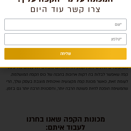
צרו קשר עוד היום
לאילו עסקים מומלץ לרכוש מכונת קפה? כמה עולה מכונת קפה המתאימה
לבית עסק? האם ישנו שירות לעסקים המציע גם תחזוקה של מכונות קפה?
פשוט ומשתלם יותר מלהכין קפה נמס בכוס
אחד היתרונות המרכזיים
שמעניקה מכונת קפה לעסקים הוא הפשטות בשימוש – והחיסכון בזמן
שליחה
שנלווה לה, כמו גם הטעם של כוס האספרסו ממש כמו בבית קפה.
כשהעובדים הולכים להכין קפה, לא אחת הם מוצאים את עצמם מול פינת
קפה שאפשר לבלות בה דקות ארוכות בהכנה של כוס הקפה המושלמת.
לעומת זאת, כאשר מכונת קפה מקצועית ואיכותית מוצבת בעסק שלך, הרי
שהמשימה הופכת להיות פשוטה הרבה יותר, וחסכונית הרבה יותר גם בזמן.
מכונות הקפה שאנו בחרנו
לעבוד איתם: