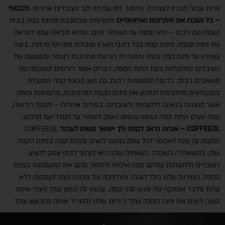
אחת עבור חבריו לעבודה, ויחסוך זמן עבודה יקר לעובדים אחרים.
ולבסוף
– בל נשכח את היתרונות הוויזואליים
היתרונות שבהצבת מכונת קפה בבית
העסק הם רבים – ולא נפסח על השיפור הניכר שהיא מביאה עמה למראה
של פינת הקפה. פינות קפה בכל רחבי הארץ סובלות ממראה מוזנח, בעוד
שמירה על פינת קפה נקייה ומסודרת דורשת מחויבות רצופה ומשמעת של
העובדים והלקוחות בעת הכנת הקפה, דברים אשר דורשים השקעה של
משאבים רבים. בדומה למשימות רבות, גם כאן מכונת קפה שפעולת
בטכנולוגיה מתקדמת הופכת את פינות הקפה למרהיבות, מרשימות וכאלו
אשר מוצגות בגאווה ללקוחות ולעובדים. במילים אחרות – מכונה חדישה,
קפה טעים ופינת קפה נעימה עושים חשק לשמור על הסדר ועל הניקיון.
COFFEEOL – אנחנו נדאג לקפה ולך יישאר פשוט לעבוד
COFFEEOL
הוקמה על מנת לאפשר לכל עסק כמעט להציב מכונת קפה בפינת הקפה
שלו, בהשאלה / השכרה. השאיפה שלנו היא לעזור לבתי עסק להציע
לעובדים וללקוחות שלהם קפה איכותי ולחסוך מהם את התעסקות בפינת
הקפה. השירות שלנו כולל הצבה ותחזוקה של מכונת קפה לעסקים ללא
עלות מלבד אספקה של מגוון סוגי קפה. עכשיו זה הזמן שלך ליצור איתנו
קשר, לשים את פינת הקפה שלך בידיים שלנו ולהוריד אותה מהראש שלך.