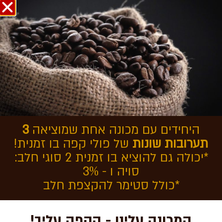
אודות COFFEEOL
בחזרה לכתבות
מכונות קפה - כשיופי פוגש
חיסכון בזמן ובכסף
היחידים עם מכונה אחת שמוציאה
3
תערובות שונות
של פולי קפה בו זמנית!
*יכולה גם להוציא בו זמנית 2 סוגי חלב:
סויה ו - 3%
*כולל סטימר להקצפת חלב
המכונה עלינו - הקפה עליך!