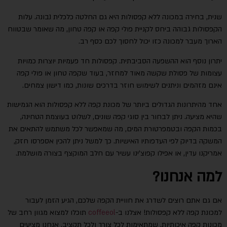
שנית, בחירה במכונה ללא קפסולות היא גם החלטה כלכלית נבונה. עלות
הקפסולות גבוהה ביחס לקניית פולי קפה או קפה טחון, מה שאומר שבטווח
הארוך מעבר למכונה כזו יכול לחסוך לכם כסף רב
.
יתרון נוסף הוא ההשפעה הסביבתית. קפסולות חד
פעמיות יוצרות כמויות
עצומות של פסולת שקשה מאוד למחזר, בעוד שקפה טחון או פולי קפה
אינם מזהמים וניתנים לשימוש חוזר בדרכים שונות, כמו דישון צמחים
.
אחד מהיתרונות הגדולים ביותר של מכונת קפה ללא קפסולות הוא הגמישות
שהיא מציעה. ניתן לבחור בין סוגי קפה שונים, לשלוט בעוצמת הטחינה,
בכמות הקפה ובטמפרטורת המים, מה שמאפשר לכל משתמש להתאים את
המשקה בדיוק לפי העדפותיו האישיות. כך למשל ניתן להכין אספרסו חזק,
אמריקנו עדין, או אפילו קפוצ'ינו עשיר עם חלב המוקצף בצורה מושלמת
.
למה אנחנו?
אם גם אתם רוצים לשדרג את חוויית הקפה שלכם, הגיע הזמן לעבור
למכונת קפה ללא קפסולות! אצלנו ב-
coffeeol
תוכלו למצוא מגוון רחב של
מכונות קפה איכותיות, שמתאימות לכל צורך ולכל תקציב. אנחנו מציעים