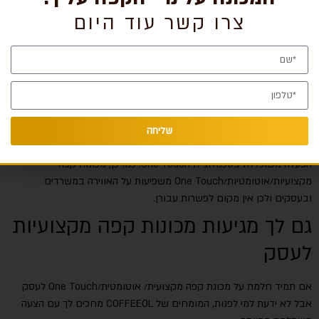
צרו קשר עוד היום
מה מאפיין מכונת קפה מקצועית לעומת מכונה רגילה? למה כדאי לבעלי
עסקים להשתמש במכונה אוטומטית?
מה המסלול המשתלם של השכרת
מכונות קפה למשרדים ועסקים?
מכונת קפה מקצועית נמדדת באיכות
המשקה ובמהירות ההפעלה שלה. מכונה איכותית תצליח להתמודד למשל
שליחה
עם סוגים שונים של תערובות פולי קפה ממדינות שונות, אך היא תתבסס על
הפעלה משוכללת בטכנולוגיית One Touch. כמו כן, מכונות קפה
מקצועיות/אוטומטיות/One Touch משפיעות על האווירה במשרדים
ובעסקים ולכן אין מקום לפשרות עבורן.
גם לך מגיעות מכונות קפה מקצועיות
לעסק
אם תמיד חלמת על מכונת קפה מקצועית/ אוטומטית/One Touch לעסק
אבל לא ידעת למי לפנות, המומחים של COFFEEOL מחכים לך עם הצעה