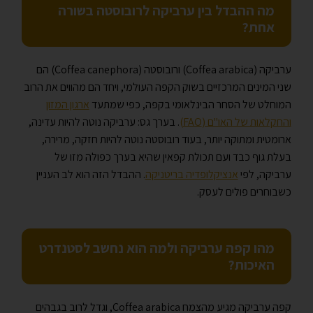
מה ההבדל בין ערביקה לרובוסטה בשורה
אחת?
ערביקה (Coffea arabica) ורובוסטה (Coffea canephora) הם
שני המינים המרכזיים בשוק הקפה העולמי, ויחד הם מהווים את הרוב
המוחלט של הסחר הבינלאומי בקפה, כפי שמתעד
ארגון המזון
והחקלאות של האו"ם (FAO)
. בערך גס: ערביקה נוטה להיות עדינה,
ארומטית ומתוקה יותר, בעוד רובוסטה נוטה להיות חזקה, מרירה,
בעלת גוף כבד ועם תכולת קפאין שהיא בערך כפולה מזו של
ערביקה, לפי
אנציקלופדיה בריטניקה
. ההבדל הזה הוא לב העניין
כשבוחרים פולים לעסק.
מהו קפה ערביקה ולמה הוא נחשב לסטנדרט
האיכות?
קפה ערביקה מגיע מהצמח Coffea arabica, וגדל לרוב בגבהים