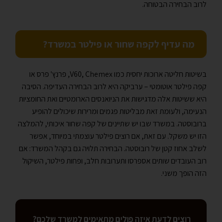
לרוב הבחירה הבטוחה.
מה עדיף לקפה שחור או פילטר במשרד?
בשיטות חליטה ארוכות יחסית כמו V60, Chemex, פרנץ' פרס או
קפה פילטר אוטומטי – ערביקה היא לרוב הבחירה העדיפה. הסיבה
היא ששיטות אלה מדגישות את הניואנסים הארומטיים ואת החומציות
הנעימה, ולעומת זאת מבליטות פגמים ומרירות שיכולים להופיע
ברובוסטה. במשרד שבו יש שתיינים של קפה שחור איכותי, להמלצה
הזו יש משקל. עם זאת, אם רוצים פילטר עוצמתי במיוחד, אפשר
לשלב אחוז קטן של רובוסטה. הבחירה תלויה גם בקהל המשרד: אם
רוב העובדים שותים אספרסו ותערובות חלב, ופחות פילטר, השיקול
הזה הופך משני.
רוצים לדעת איזה פולים מתאימים למשרד שלכם?