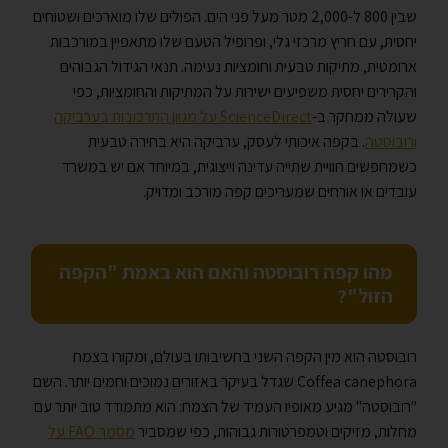
שבין 800 ל-2,000 מטר מעל פני הים. הפולים שלו מוארכים ושטוחים
יחסית, עם חריץ מרכזי גלי, ופרופיל הטעם שלו מתאפיין במורכבות
ארומטית, מתיקות טבעית וחומציות נעימה. תנאי הגידול הגבוהים
והקרירים יחסית משפיעים ישירות על המתיקות והחומציות, כפי
שעולה ממחקר ב-
ScienceDirect על מגוון התרכובות בערביקה
ורובוסטה
. בקפה איכותי לעסק, ערביקה היא בחירה טבעית
כשמחפשים חוויית שתייה עדינה וייצוגית, במיוחד אם יש במשרד
עובדים או אורחים שמעריכים קפה מורכב ומדויק.
מהו קפה רובוסטה והאם הוא באמת "הקפה
הזול"?
רובוסטה הוא מין הקפה השני בחשיבותו בעולם, ומקורו בצמח
Coffea canephora שגדל בעיקר באזורים נמוכים וחמים יותר. השם
"רובוסטה" מגיע מאופיו העמיד של הצמח: הוא מתמודד טוב יותר עם
מחלות, מזיקים וטמפרטורות גבוהות, כפי שמסביר
מסמך FAO על