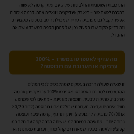
התרכובות השומניות והחלבוניות שלה. עם זאת, קרמה לא שווה
בהכרח לטעם טוב – היא רק אינדיקציה ויזואלית אחת. קרמה איכותית
אפשר לקבל גם מערביקה טרייה שמכוילת היטב במכונה מקצועית,
וזה בדיוק מקום שבו תפעול נכון של פתרון הקפה במשרד עושה את
ההבדל.
מה עדיף לאספרסו במשרד – 100%
ערביקה או תערובת עם רובוסטה?
זו שאלה שעולה הרבה בעסקים שמתלבטים לגבי הפולים
המתאימים למכונת האספרסו. אספרסו 100% ערביקה ייתן ארומה
מורכבת, מתיקות טבעית וחומציות מעניינת – מתאים למי שמחפש
חוויה איכותית ועדינה. תערובת שכוללת אחוז רובוסטה (לרוב 80/20
או 70/30 ערביקה לרובוסטה) תיתן יותר גוף, קרמה יציבה ועוצמה
גבוהה יותר – מתאימה במיוחד למי ששותה הרבה קפה עם חלב כמו
קפוצ'ינו ולאטה. בעסק שמארח גם קהל מגוון, תערובת מאוזנת היא