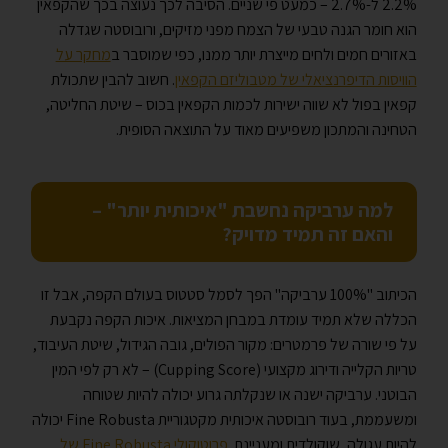
2.2% ל-2.7% – כמעט פי שניים. הסיבה לכך נעוצה בכך שהקפאין
הוא חומר הגנה טבעי של הצמח מפני מזיקים, ורובוסטה שגדלה
באזורים חמים ולחים מייצרת יותר ממנו, כפי שמוסבר ב
מחקר על
הוויסות הדיפרנציאלי של מטבוליזם הקפאין
. חשוב להבין שתכולת
קפאין בפול לא שווה ישירות לכמות הקפאין בכוס – שיטת החליטה,
הטחינה והמתכון משפיעים מאוד על התוצאה הסופית.
למה ערביקה נחשבת "איכותית יותר" –
והאם זה תמיד מדויק?
הכיתוב "100% ערביקה" הפך לסמל סטטוס בעולם הקפה, אבל זו
הכללה שלא תמיד עומדת במבחן המציאות. איכות הקפה נקבעת
על פי שורה של פרמטרים: מקור הפולים, גובה הגידול, שיטת העיבוד,
טריות הקלייה ודירוג מקצועי (Cupping Score) – לא רק לפי המין
הבוטני. ערביקה ישנה או שנקלתה גרוע יכולה להיות שטוחה
ומשעממת, בעוד רובוסטה איכותית מקטגוריית Fine Robusta יכולה
להיות עגולה, שוקולדית ומעניינת.
פרוטוקולי Fine Robusta של