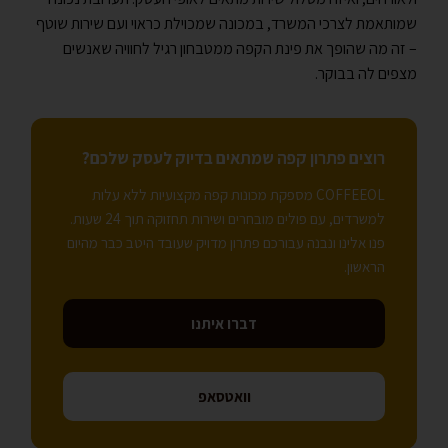
שמותאמת לצרכי המשרד, במכונה שמכוילת כראוי ועם שירות שוטף
– זה מה שהופך את פינת הקפה ממטבחון רגיל לחוויה שאנשים
מצפים לה בבוקר.
רוצים פתרון קפה שמתאים בדיוק לעסק שלכם?
COFFEEOL מספקת מכונות קפה מקצועיות ללא עלות
למשרדים, עם פולים מובחרים ושירות תחזוקה תוך 24 שעות.
פנו אלינו ונבנה עבורכם פתרון מדויק שעובד היטב כבר מהיום
הראשון.
דברו איתנו
וואטסאפ