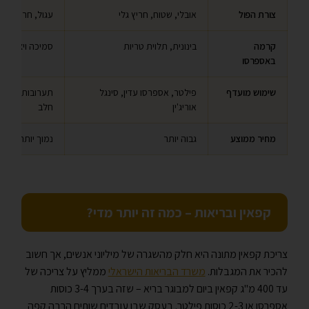
צורת הפול
אובלי, שטוח, חריץ גלי
עגול, חריץ ישר
קרמה
בינונית, תלוית טריות
סמיכה ויציבה י
באספרסו
שימוש מועדף
פילטר, אספרסו עדין, סינגל
תערובות אספר
אוריג'ין
חלב
מחיר ממוצע
גבוה יותר
נמוך יותר
קפאין ובריאות – כמה זה יותר מדי?
צריכת קפאין מתונה היא חלק מהשגרה של מיליוני אנשים, אך חשוב
להכיר את המגבלות.
משרד הבריאות הישראלי
ממליץ על צריכה של
עד 400 מ"ג קפאין ביום למבוגר בריא – שזה בערך 3-4 כוסות
אספרסו או 2-3 כוסות פילטר. בעסק שבו עובדים שותים הרבה קפה