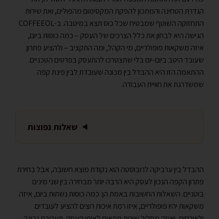
הגדרת הטחינה והמתכון להפקת המקסימום מהפולים, ואת שירות
התחזוקה השוטף שמבטיח שכל כוס תצא במיטבה. ב-COFFEEOL
הגישה היא לבחון את כלל הצרכים של העסק – כמה כוסות ביום,
איזה משקאות פופולריים, מי הקהל, ומה התקציב – ולהציע פתרון
שעובד היטב ביום-יום בלי שתצטרכו להתעסק בפרטים הטכניים.
ההתאמה הזו היא ההבדל בין מכונה שעובדת לבין פינת קפה
שמשדרגת את חוויית העבודה.
שאלות נפוצות
ההבדל בין ערביקה לרובוסטה הוא נקודת מוצא חשובה, אבל בחירת
פתרון הקפה הנכון לעסק היא הרבה יותר מבחירה בין שני מינים
בוטניים. השאלות החשובות באמת הן: כמה כוסות נשתות ביום, איזה
משקאות יהיו פופולריים, איזו רמת איכות רוצים להציע לעובדים
ולאורחים, ואיזה מסלול שירות מתאים לאופי העסק. תערובת נכונה