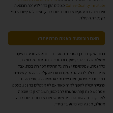
Coffee Quality Institute
מציבים תקן ברור להערכת רובוסטה
איכותית. עבור עסקים שבוחרים פתרון קפה, חשוב להבין שהמין הוא
רק נקודת התחלה.
האם רובוסטה באמת מרה יותר?
ברוב המקרים – כן. המרירות המוגברת ברובוסטה נובעת בעיקר
משילוב של תכולת קפאין גבוהה וריכוז גבוה יותר של חומצות
כלורוגניות, שמשפיעות ישירות על תחושת המרירות בכוס. אבל
מרירות יכולה להגיע גם ממקורות אחרים: קלייה כהה מדי, מיצוי יתר
במכונת האספרסו, מים קשים מדי או טחינה לא מתאימה. גם
ערביקה יכולה להפוך למרה מאוד אם לא מטפלים בה נכון. בעסק
שמחפש פינת קפה שתשרת קהל מגוון, חשוב לאזן בין עוצמה
למתיקות – וזה אחד הדברים שמתאימים כשבוחרים פתרון קפה
משולב, מכונה ופולים שעובדים יחד.