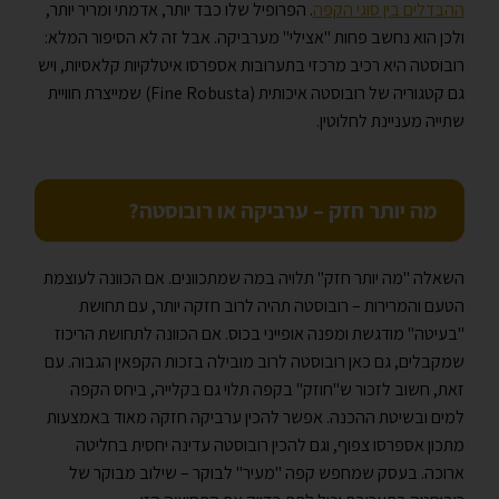
ההבדלים בין סוגי הקפה
. הפרופיל שלו כבד יותר, אדמתי ומריר יותר,
ולכן הוא נחשב פחות "אצילי" מערביקה. אבל זה לא הסיפור המלא:
רובוסטה היא רכיב מרכזי בתערובות אספרסו איטלקיות קלאסיות, ויש
גם קטגוריה של רובוסטה איכותית (Fine Robusta) שמייצרת חוויית
שתייה מעניינת לחלוטין.
מה יותר חזק – ערביקה או רובוסטה?
השאלה "מה יותר חזק" תלויה במה שמתכוונים. אם הכוונה לעוצמת
הטעם והמרירות – רובוסטה תהיה לרוב חזקה יותר, עם תחושת
"בעיטה" מודגשת ומפנה אופייני בכוס. אם הכוונה לתחושת הריכוז
שמקבלים, גם כאן רובוסטה לרוב מובילה בזכות הקפאין הגבוה. עם
זאת, חשוב לזכור ש"חוזק" בקפה תלוי גם בקלייה, ביחס הקפה
למים ובשיטת ההכנה. אפשר להכין ערביקה חזקה מאוד באמצעות
מתכון אספרסו צפוף, וגם להכין רובוסטה עדינה יחסית בחליטה
ארוכה. בעסק שמחפש קפה "מעיר" לבוקר – שילוב מבוקר של