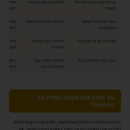
תרבות קפה גבוהה ושתיינים
100% ערביקה איכותית
חוויה ארו
מנוסים
לקהל מקצו
משרד שמארח לקוחות
תערובת איכותית מאוזנת
חוויית אירו
באופן קבוע
לטעמים מגו
צוות גדול עם צריכה גבוהה
תערובת עם רובוסטה
עלות לכוס 
איכותית
עקביים
פינת קפה לאורחים בלבד
תערובת ייצוגית עם
רושם מקצוע
נוכחות ערביקה
הראשונה
איך פתרון קפה מקצועי משדרג את
ההתאמה?
בחירת הפולים היא רק חלק מהמשוואה. פתרון קפה מקצועי לעסק
כולל גם את התאמת המכונה לגודל הצוות ולהרגלי השתייה, את