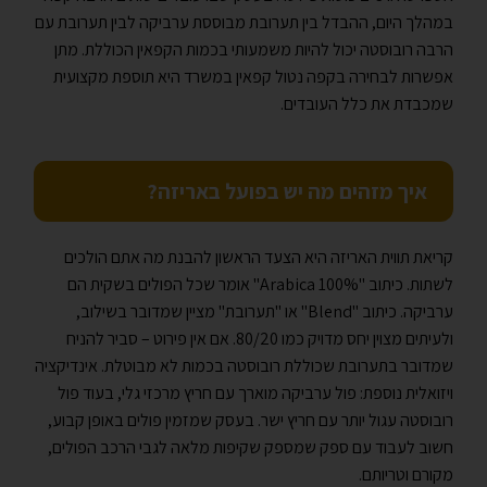
במהלך היום, ההבדל בין תערובת מבוססת ערביקה לבין תערובת עם
הרבה רובוסטה יכול להיות משמעותי בכמות הקפאין הכוללת. מתן
אפשרות לבחירה בקפה נטול קפאין במשרד היא תוספת מקצועית
שמכבדת את כלל העובדים.
איך מזהים מה יש בפועל באריזה?
קריאת תווית האריזה היא הצעד הראשון להבנת מה אתם הולכים
לשתות. כיתוב "100% Arabica" אומר שכל הפולים בשקית הם
ערביקה. כיתוב "Blend" או "תערובת" מציין שמדובר בשילוב,
ולעיתים מצוין יחס מדויק כמו 80/20. אם אין פירוט – סביר להניח
שמדובר בתערובת שכוללת רובוסטה בכמות לא מבוטלת. אינדיקציה
ויזואלית נוספת: פול ערביקה מוארך עם חריץ מרכזי גלי, בעוד פול
רובוסטה עגול יותר עם חריץ ישר. בעסק שמזמין פולים באופן קבוע,
חשוב לעבוד עם ספק שמספק שקיפות מלאה לגבי הרכב הפולים,
מקורם וטריותם.