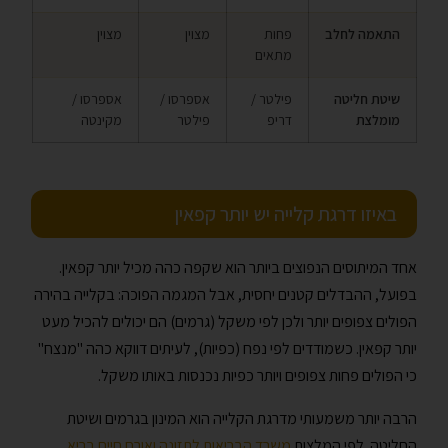
התאמה לחלב
פחות
מצוין
מצוין
מתאים
שיטת חליטה
פילטר /
אספרסו /
אספרסו /
מומלצת
דריפ
פילטר
מקינטה
באיזו דרגת קלייה יש יותר קפאין
אחד המיתוסים הנפוצים ביותר הוא שקפה כהה מכיל יותר קפאין.
בפועל, ההבדלים קטנים יחסית, אבל המגמה הפוכה: בקלייה בהירה
הפולים צפופים יותר ולכן לפי משקל (גרמים) הם יכולים להכיל מעט
יותר קפאין. כשמודדים לפי נפח (כפיות), לעיתים דווקא כהה "מנצח"
כי הפולים פחות צפופים ויותר כפיות נכנסות באותו משקל.
הרבה יותר משמעותי מדרגת הקלייה הוא המינון בגרמים ושיטת
החליטה. לפי המלצות
משרד הבריאות לתזונה ואורח חיים בריא
,