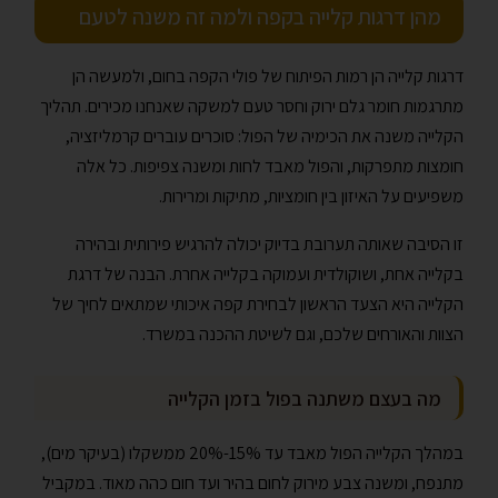
מהן דרגות קלייה בקפה ולמה זה משנה לטעם
דרגות קלייה הן רמות הפיתוח של פולי הקפה בחום, ולמעשה הן
מתרגמות חומר גלם ירוק וחסר טעם למשקה שאנחנו מכירים. תהליך
הקלייה משנה את הכימיה של הפול: סוכרים עוברים קרמליזציה,
חומצות מתפרקות, והפול מאבד לחות ומשנה צפיפות. כל אלה
משפיעים על האיזון בין חומציות, מתיקות ומרירות.
זו הסיבה שאותה תערובת בדיוק יכולה להרגיש פירותית ובהירה
בקלייה אחת, ושוקולדית ועמוקה בקלייה אחרת. הבנה של דרגת
הקלייה היא הצעד הראשון לבחירת קפה איכותי שמתאים לחיך של
הצוות והאורחים שלכם, וגם לשיטת ההכנה במשרד.
מה בעצם משתנה בפול בזמן הקלייה
במהלך הקלייה הפול מאבד עד 15%-20% ממשקלו (בעיקר מים),
מתנפח, ומשנה צבע מירוק לחום בהיר ועד חום כהה מאוד. במקביל