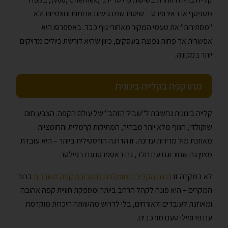
מטפטף או באירופרס – שיטות שמדגישות ארומות וחומציות ולא
"מסתירות" את טעמי המקור מאחורי גוף כבד. באספרסו היא
אפשרית אך פחות נפוצה בעסקים, כיוון שהיא דורשת כיולים מדויקים
יותר במכונה.
מהו קפה בקלייה בינונית
קלייה בינונית נחשבת ל"שביל הזהב" של עולם הקפה. הצבע חום
שוקולדי, הגוף מלא יותר מבהיר, המתיקות קרמלית והחומציות
מאוזנת מול מרירות עדינה. זו הדרגה הורסטילית ביותר – היא עובדת
מצוין גם שחור וגם עם חלב, גם באספרסו וגם בפילטר.
לא במקרה זו
דרגת הקלייה המומלצת לתערובת קפה משרדית
ברוב
המקרים – היא פונה לקהל הרחב ביותר ומספקת חוויית קפה אהובה
ומאוזנת לעובדים ולאורחים, בלי לדרוש מהשותה היכרות מוקדמת
עם פרופילי טעם מורכבים.