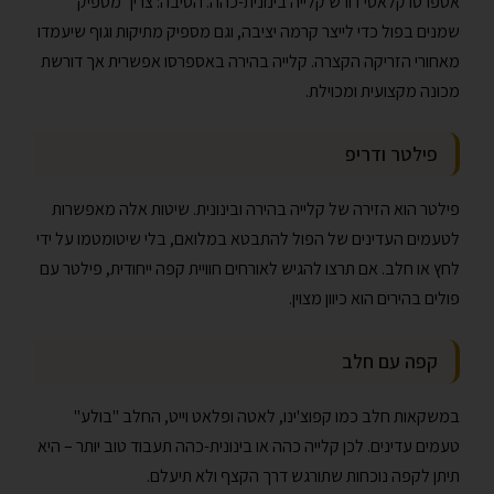
אספרסו קלאסי דורש קלייה בינונית-כהה. הסיבה: צריך מספיק
שמנים בפול כדי לייצר קרמה יציבה, וגם מספיק מתיקות וגוף שיעמדו
מאחורי הזריקה הקצרה. קלייה בהירה באספרסו אפשרית אך דורשת
מכונה מקצועית ומכוילת.
פילטר ודריפ
פילטר הוא הזירה של קלייה בהירה ובינונית. שיטות אלה מאפשרות
לטעמים העדינים של הפול להתבטא במלואם, בלי שיטומטמו על ידי
לחץ או חלב. אם תרצו להגיש לאורחים חוויית קפה ייחודית, פילטר עם
פולים בהירים הוא כיוון מצוין.
קפה עם חלב
במשקאות חלב כמו קפוצ'ינו, לאטה ופלאט וייט, החלב "בולע"
טעמים עדינים. לכן קלייה כהה או בינונית-כהה תעבוד טוב יותר – היא
תיתן לקפה נוכחות שתורגש דרך הקצף ולא תיעלם.