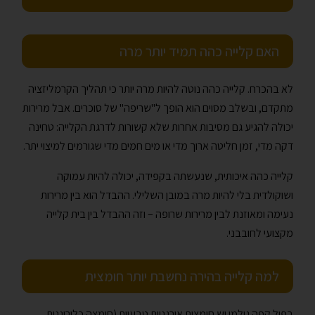
האם קלייה כהה תמיד יותר מרה
לא בהכרח. קלייה כהה נוטה להיות מרה יותר כי תהליך הקרמליזציה
מתקדם, ובשלב מסוים הוא הופך ל"שריפה" של סוכרים. אבל מרירות
יכולה להגיע גם מסיבות אחרות שלא קשורות לדרגת הקלייה: טחינה
דקה מדי, זמן חליטה ארוך מדי או מים חמים מדי שגורמים למיצוי יתר.
קלייה כהה איכותית, שנעשתה בקפידה, יכולה להיות עמוקה
ושוקולדית בלי להיות מרה במובן השלילי. ההבדל הוא בין מרירות
נעימה ומאוזנת לבין מרירות שרופה – וזה ההבדל בין בית קלייה
מקצועי לחובבני.
למה קלייה בהירה נחשבת יותר חומצית
בפול קפה גולמי יש חומצות אורגניות טבעיות (חומצה כלורוגנית,