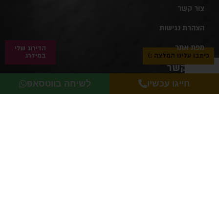
צור קשר
הצהרת נגישות
מפת אתר
הדירוג שלי
כיתבו עלינו המלצה :)
במידרג
צור קשר
חייגו עכשיו
לשיחה בווטסאפ
טלפון:
072-397-5917
כתובת: העצמאות 52 פתח תקווה
אימייל:
koffee8@gmail.com
שעות פעילות:
יום ראשון: 07:30 עד 18:00
יום שני: 07:30 עד 18:00
יום שלישי: 07:30 עד 18:00
יום רביעי: 07:30 עד 18:00