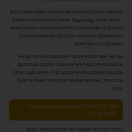
פולים שזה עתה נקלו פולטים כמות גדולה של פחמן דו-חמצני (CO₂)
– תהליך שמכונה Degassing. שימוש בפולים טריים מדי באספרסו
יגרום לקרמה מוגזת ולא יציבה ולזרימה לא אחידה. ההמלצה הרווחת
היא להמתין 5-10 ימים אחרי הקלייה לפני שמשתמשים בפולים
לאספרסו, ו-3-5 ימים לפילטר.
מצד שני, אסור להמתין יותר מדי. פולים מאבדים ארומה תוך 4-6
שבועות מהקלייה, אפילו באריזה אטומה. זו הסיבה שעבודה עם
ספק קפה שמספק פולים טריים בקצב סדיר, מותאם לקצב הצריכה
של המשרד, היא יתרון משמעותי לעסק שרוצה לשמור על איכות
קבועה.
איך COFFEEOL מתאימה את פתרון הקפה
לעסק שלכם
בחירת דרגת קלייה מתאימה היא רק חלק מהפאזל. עסקים