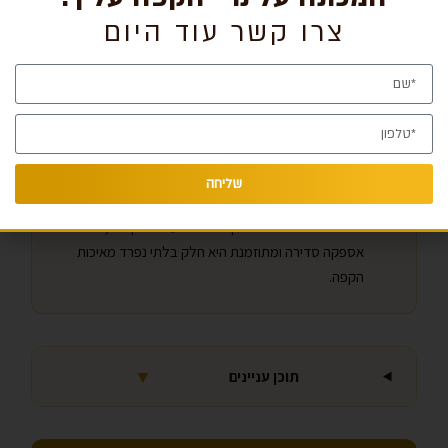
נקודות מפתח
צרו קשר עוד היום
דרגת הקלייה משפיעה ישירות על חומציות, מתיקות,
מרירות וגוף הקפה – לא על כמות הקפאין.
קלייה בינונית מתאימה לרוב המשרדים כי היא עובדת טוב
עם חלב, בקפה שחור ובמגוון מכונות.
ההתאמה בין דרגת הקלייה לשיטת החליטה היא קריטית
שליחה
– קלייה בהירה באספרסו לא מכוייל תניב משקה חמוץ.
פולים מאבדים ארומה תוך 4-6 שבועות מהקלייה;
אספקה סדירה ומתוזמנת היא חלק בלתי נפרד מאיכות
הקפה.
▼
תוכן עניינים