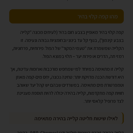
מהו קפה קלוי בהיר
קפה קלוי בהיר מאופיין בצבע חום בהיר (לעיתים מכונה "קלייה
בצבע קינמון"), בגוף קל עד בינוני ובחומציות גבוהה ונעימה. זו
הקלייה שמשמרת את "טעמי המקור" של הפול: פירותיות, פרחוניות,
רמזי תה, הדרים או פירות יער – תלוי במוצא הפול.
קלייה זו מתאימה במיוחד למי שמחפש מורכבות וארומות עדינות, אך
היא דורשת הכנה מדויקת יותר: טחינה נכונה, יחס מים-קפה מאוזן
וטמפרטורת מים מתאימה. במשרדים שבהם יש קהל יעד שאוהב
חוויות קפה מתקדמות, קלייה בהירה יכולה להיות תוספת מעניינת
לצד פרופיל קלאסי יותר.
לאילו שיטות חליטה קלייה בהירה מתאימה
קלייה בהירה זוהרת בשיטות פילטר ידני (V60, Chemex), בקפה