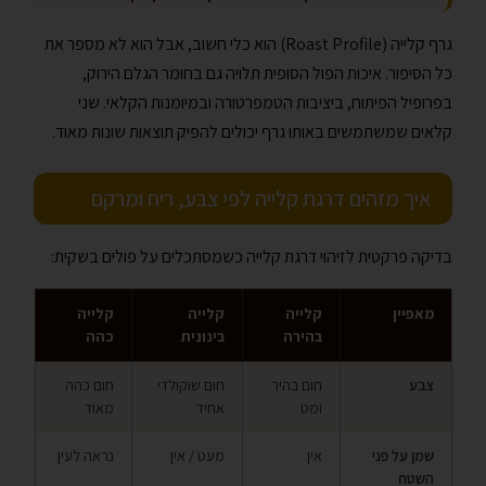
גרף קלייה (Roast Profile) הוא כלי חשוב, אבל הוא לא מספר את
כל הסיפור. איכות הפול הסופית תלויה גם בחומר הגלם הירוק,
בפרופיל הפיתוח, ביציבות הטמפרטורה ובמיומנות הקלאי. שני
קלאים שמשתמשים באותו גרף יכולים להפיק תוצאות שונות מאוד.
איך מזהים דרגת קלייה לפי צבע, ריח ומרקם
בדיקה פרקטית לזיהוי דרגת קלייה כשמסתכלים על פולים בשקית:
מאפיין
קלייה
קלייה
קלייה
בהירה
בינונית
כהה
צבע
חום בהיר
חום שוקולדי
חום כהה
ומט
אחיד
מאוד
שמן על פני
אין
מעט / אין
נראה לעין
השטח