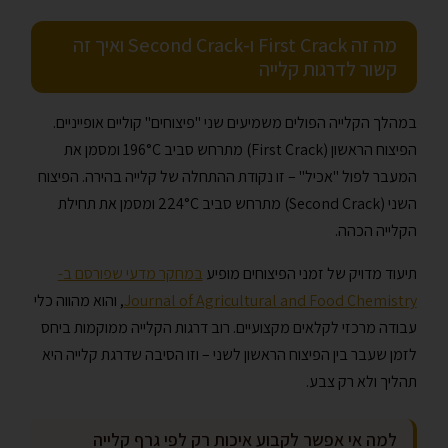
מה זה First Crack ו-Second Crack ואיך זה
קשור לדרגות קלייה
במהלך הקלייה הפולים משמיעים שני "פיצוחים" קוליים אופייניים.
הפיצוח הראשון (First Crack) מתרחש סביב 196°C ומסמן את
המעבר לפול "אכיל" – זו נקודת ההתחלה של קלייה בהירה. הפיצוח
השני (Second Crack) מתרחש סביב 224°C ומסמן את תחילת
הקלייה הכהה.
תיעוד מדויק של זמני הפיצוחים מופיע
במחקר מדעי שפורסם ב-
Journal of Agricultural and Food Chemistry
, והוא מהווה כלי
עבודה מרכזי לקלאים מקצועיים. רוב דרגות הקלייה ממוקמות ביחס
לזמן שעבר בין הפיצוח הראשון לשני – וזו הסיבה שדרגת קלייה היא
תהליך ולא רק צבע.
למה אי אפשר לקבוע איכות רק לפי גרף קלייה