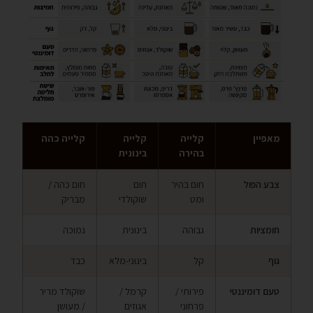
מאפיין
קלייה
קלייה
קלייה כהה
בהירה
בינונית
צבע הפול
חום בהיר
חום
חום כהה /
ומט
שוקולדי
מבריק
חומציות
גבוהה
בינונית
נמוכה
גוף
קל
בינוני-מלא
כבד
טעם דומיננטי
פירותי /
קרמל /
שוקולד מריר
פרחוני
אגוזים
/ מעושן