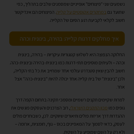
נשמעים שני "פיצוחים" אופייניים שמסמנים שלבים בתהליך, כפי
שתועד גם
במחקרים אקוסטיים על קלייה
. הפיצוחים הם אינדיקטור
חשוב לקלאי לקביעת רגע הסיום של הקלייה.
איך מחלקים דרגות קלייה: בהירה, בינונית וכהה
החלוקה הנפוצה היא לשלוש קטגוריות עיקריות – בהירה, בינונית
וכהה – ולעיתים מוסיפים תתי-דרגות כמו בינונית-בהירה ובינונית-כהה.
חשוב להבין שאין סטנדרט עולמי אחד שמחייב את כל בתי הקלייה,
ולכן "בינונית" של בית קלייה אחד יכולה להיות "בינונית-כהה" אצל
אחר.
למרות שקיימים תקנים רשמיים ומסמכי תקינה בתחום הקפה דרך
גופים כמו
מכון התקנים הישראלי
, רוב הצרכנים והעסקים פוגשים את
ההגדרות דרך אריזות פולים ותיאורים שיווקיים. לכן, כשבוחרים פולים
לעסק, כדאי לסמוך על המאפיינים בכוס – גוף, חומציות, ארומה –
ולא רק על השם שמופיע על השקית.