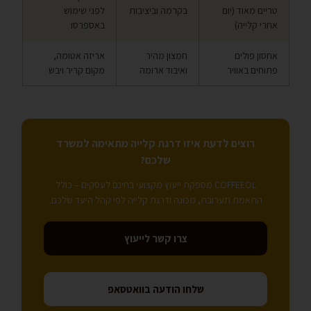
טריים מאוד (יום
בקרמה וביציבות
לפני שימוש
אחרי קלייה)
באספרסו
אחסון פולים
חמצון מהיר
אריזה אטומה,
פתוחים באוויר
ואיבוד ארומה
מקום קריר ויבש
רוצים לדעת איזו דרגת קלייה מתאימה למשרד
שלכם?
COFFEEOL מספקת ייעוץ מקצועי בחינם לעסקים – כולל
התאמת תערובת, מכונה ודרגת קלייה לפי קהל היעד שלכם.
צרו קשר לייעוץ
שלחו הודעה בוואטסאפ