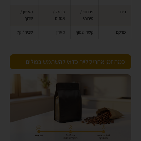
ריח
פרחוני /
קרמל /
מעושן /
פירותי
אגוזים
שרוף
מרקם
קשה וצפוף
מאוזן
שביר / קל
כמה זמן אחרי קלייה כדאי להשתמש בפולים