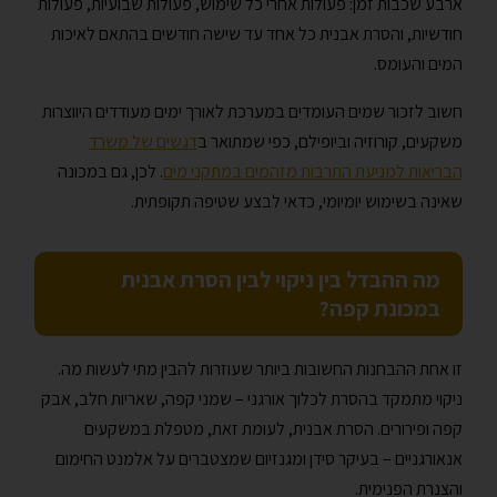
ארבע שכבות זמן: פעולות אחרי כל שימוש, פעולות שבועיות, פעולות
חודשיות, והסרת אבנית כל אחד עד שישה חודשים בהתאם לאיכות
המים והעומס.
חשוב לזכור שמים העומדים במערכת לאורך ימים מעודדים היווצרות
משקעים, קורוזיה וביופילם, כפי שמתואר ב
דגשים של משרד
הבריאות למניעת התרבות מזהמים במתקני מים
. לכן, גם במכונה
שאינה בשימוש יומיומי, כדאי לבצע שטיפה תקופתית.
מה ההבדל בין ניקוי לבין הסרת אבנית
במכונת קפה?
זו אחת ההבחנות החשובות ביותר שעוזרות להבין מתי לעשות מה.
ניקוי מתמקד בהסרת לכלוך אורגני – שמני קפה, שאריות חלב, אבק
קפה ופירורים. הסרת אבנית, לעומת זאת, מטפלת במשקעים
אנאורגניים – בעיקר סידן ומגנזיום שמצטברים על אלמנט החימום
והצנרת הפנימית.