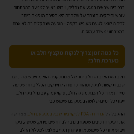
ברכיבים שבאים במגע עם נוזלים, וייבוש באוויר למניעת התפתחות
עובש וחיידקים. הזנחה של שלב זה היא הסיבה הנפוצה ביותר
לריחות לוואי ולטעם מעופש בקפה – תופעה שנתקלים בה לא אחת
במטבחוני משרד עמוסים.
כל כמה זמן צריך לנקות מקציף חלב או
מערכת חלב?
חלב הוא האויב הגדול ביותר של מכונת קפה. הוא מתייבש מהר, יוצר
שכבות קשות לניקוי, ומהווה כר פורה לחיידקים. הכלל ברור: שטיפה
מיידית אחרי כל הכנת משקה חלב, וניקוי עמוק עם נוזל ניקוי חלב
ייעודי כל יומיים-שלושה בעסק עם שימוש כבד.
ההקבלה ל
הנחיות ה-FDA לניקוי ציוד שבא במגע עם חלב
ממחישה
את העיקרון: רכיבים שמעורבים בחלב דורשים פירוק, שטיפה, ניקוי
וייבוש אחרי כל שימוש. אותו עיקרון תקף במלואו למסלול החלב