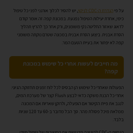
על פי
הגדרת ה-CDC לניקוי
, יש להסיר לכלוך אורגני לפני כל טיפול
כימי, אחרת יעילות הטיפול נפגעת. במכונת קפה זה אומר קודם
לדאוג שאזור החליטה נקי משומנים, ורק אחר כך להריץ תהליך
הסרת אבנית. ביצוע הסרת אבנית במכונה שטרם נוקתה משומני
קפה לא יפתור את בעיית הטעם המר.
מה חייבים לעשות אחרי כל שימוש במכונת
קפה?
הפעולות שאחרי כל שימוש הן הבסיס לכל לוח זמנים תחזוקה הגיוני.
אחרי כל הכנת משקה כדאי לבצע Flush קצר של מערכת המים,
לנגב את פיית הקיטור אם הופעלה, ולרוקן שאריות אם המכונה
ממלאת מיכל פסולת מהר. סך הכל מדובר ב-60 עד 120 שניות
בלבד.
הנחיות ה-CDC להיגיינה מדגישות את החשיבות של טיפול מיידי