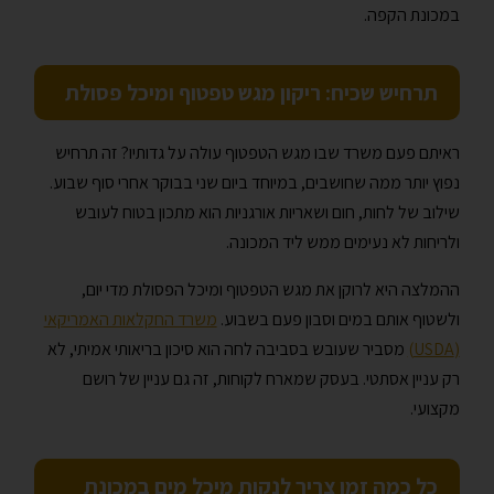
במכונת הקפה.
תרחיש שכיח: ריקון מגש טפטוף ומיכל פסולת
ראיתם פעם משרד שבו מגש הטפטוף עולה על גדותיו? זה תרחיש
נפוץ יותר ממה שחושבים, במיוחד ביום שני בבוקר אחרי סוף שבוע.
שילוב של לחות, חום ושאריות אורגניות הוא מתכון בטוח לעובש
ולריחות לא נעימים ממש ליד המכונה.
ההמלצה היא לרוקן את מגש הטפטוף ומיכל הפסולת מדי יום,
ולשטוף אותם במים וסבון פעם בשבוע.
משרד החקלאות האמריקאי
(USDA)
מסביר שעובש בסביבה לחה הוא סיכון בריאותי אמיתי, לא
רק עניין אסתטי. בעסק שמארח לקוחות, זה גם עניין של רושם
מקצועי.
כל כמה זמן צריך לנקות מיכל מים במכונת