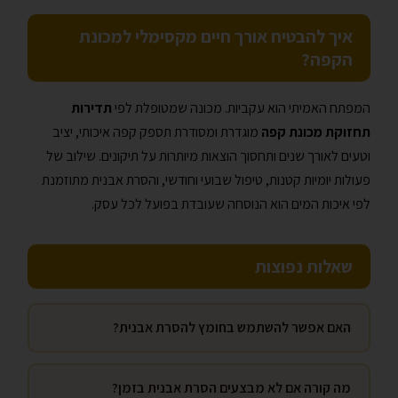
איך להבטיח אורך חיים מקסימלי למכונת
הקפה?
המפתח האמיתי הוא עקביות. מכונה שמטופלת לפי
תדירות
תחזוקת מכונת קפה
מוגדרת ומסודרת תספק קפה איכותי, יציב
וטעים לאורך שנים ותחסוך הוצאות מיותרות על תיקונים. שילוב של
פעולות יומיות קטנות, טיפול שבועי וחודשי, והסרת אבנית מתוזמנת
לפי איכות המים הוא הנוסחה שעובדת בפועל לכל עסק.
שאלות נפוצות
האם אפשר להשתמש בחומץ להסרת אבנית?
מה קורה אם לא מבצעים הסרת אבנית בזמן?