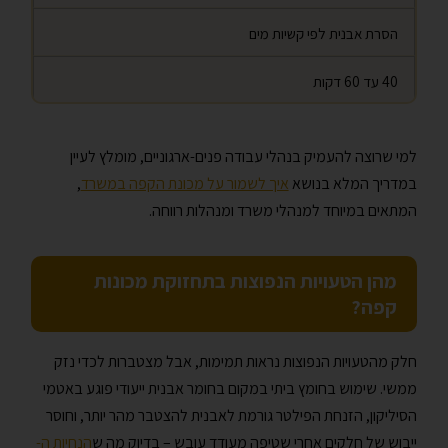
הסרת אבנית לפי קשיות מים
40 עד 60 דקות
למי שרוצה להעמיק בנהלי עבודה פנים-ארגוניים, מומלץ לעיין
במדריך המלא בנושא
איך לשמור על מכונת הקפה במשרד
,
המתאים במיוחד למנהלי משרד ומנהלות רווחה.
מהן הטעויות הנפוצות בתחזוקת מכונות
קפה?
חלק מהטעויות הנפוצות נראות תמימות, אבל מצטברות לכדי נזק
ממשי. שימוש בחומץ ביתי במקום בחומר אבנית ייעודי פוגע באטמי
הסיליקון, הזנחת הפילטר גורמת לאבנית להצטבר מהר יותר, וחוסר
ייבוש של חלקים אחרי שטיפה מעודד עובש – בדיוק מה ש
הנחיות ה-