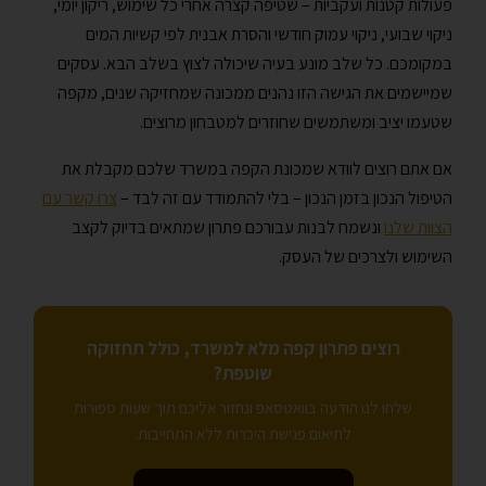
פעולות קטנות ועקביות – שטיפה קצרה אחרי כל שימוש, ריקון יומי,
ניקוי שבועי, ניקוי עמוק חודשי והסרת אבנית לפי קשיות המים
במקומכם. כל שלב מונע בעיה שיכולה לצוץ בשלב הבא. עסקים
שמיישמים את הגישה הזו נהנים ממכונה שמחזיקה שנים, מקפה
שטעמו יציב ומשתמשים שחוזרים למטבחון מרוצים.
אם אתם רוצים לוודא שמכונת הקפה במשרד שלכם מקבלת את
הטיפול הנכון בזמן הנכון – בלי להתמודד עם זה לבד –
צרו קשר עם
הצוות שלנו
ונשמח לבנות עבורכם פתרון שמתאים בדיוק לקצב
השימוש ולצרכים של העסק.
רוצים פתרון קפה מלא למשרד, כולל תחזוקה
שוטפת?
שלחו לנו הודעה בוואטסאפ ונחזור אליכם תוך שעות ספורות
לתיאום פגישת היכרות ללא התחייבות.