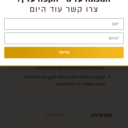
צרו קשר עוד היום
נקודות מפתח
תחזוקה פועלת בארבע שכבות זמן – יומית, שבועית,
חודשית, והסרת אבנית תקופתית.
ניקוי ואבנית הן שתי פעולות שונות שמטפלות בסוגי לכלוך
שונים לחלוטין.
שליחה
קשיות המים בישראל מאיצה משמעותית את קצב
הצטברות האבנית ומחייבת לוח זמנים מתאים.
עקביות בתחזוקה חוסכת עלויות תיקון, מאריכה את חיי
המכונה ושומרת על איכות הקפה.
תוכן עניינים
לחצו לפתיחה