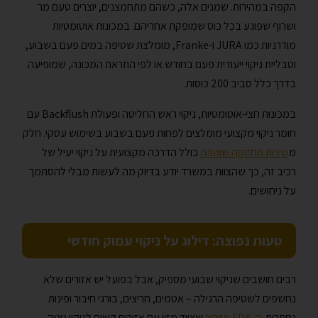
הקפה במהירות. שמנים אלה, כשהם מתחמצנים, יוצרים טעם מר
ושרוף שפוגע בכל כוס שמופקת אחריהם. במכונות אוטומטיות
מודרניות כמו JURA ו-Franke, מומלצת שטיפה במים פעם בשבוע,
וטבליית ניקוי ייעודית פעם בחודש או לפי התראת המכונה, שמופיעה
בדרך כלל סביב 200 כוסות.
במכונות חצי-אוטומטיות, ניקוי ראש החליטה ופעולת Backflush עם
חומר ניקוי מקצועי מומלצים לפחות פעם בשבוע בשימוש עסקי. חלק
מ
שירות תחזוקה שוטפת
כולל הדרכה מקצועית על ניקוי יעיל של
רכיב זה, כך שהצוות במשרד יודע בדיוק מה לעשות מבלי להסתמך
על ניחושים.
טעות נפוצה: דילוג על ניקוי עמוק חודשי
רבים חושבים שניקוי שבועי מספיק, אבל בפועל יש אזורים שלא
נחשפים לשטיפה הרגילה – אטמים, חריצים, בורגי חיבור ופינות
נסתרות.
ה-FDA מזהיר
שציוד מזון עם אזורים קשים לניקוי נוטה