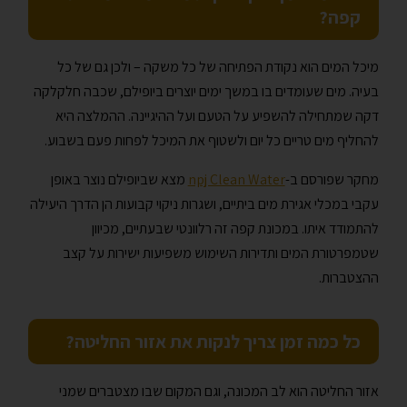
קפה?
מיכל המים הוא נקודת הפתיחה של כל משקה – ולכן גם של כל
בעיה. מים שעומדים בו במשך ימים יוצרים ביופילם, שכבה חלקלקה
דקה שמתחילה להשפיע על הטעם ועל ההיגיינה. ההמלצה היא
להחליף מים טריים כל יום ולשטוף את המיכל לפחות פעם בשבוע.
מחקר שפורסם ב-
npj Clean Water
מצא שביופילם נוצר באופן
עקבי במכלי אגירת מים ביתיים, ושגרות ניקוי קבועות הן הדרך היעילה
להתמודד איתו. במכונת קפה זה רלוונטי שבעתיים, מכיוון
שטמפרטורת המים ותדירות השימוש משפיעות ישירות על קצב
ההצטברות.
כל כמה זמן צריך לנקות את אזור החליטה?
אזור החליטה הוא לב המכונה, וגם המקום שבו מצטברים שמני