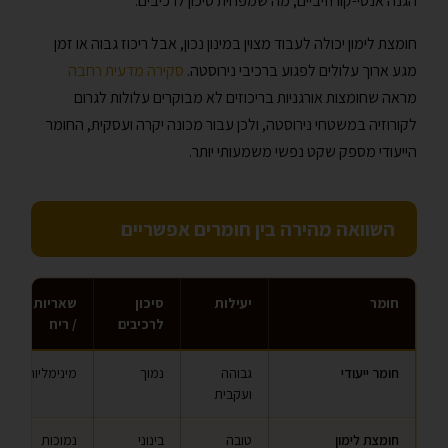
הגנה אנטי-קורוזיביים, מה שמפחית סיכון לרכיבים.
חומצת לימון יכולה לעבוד מצוין במינון נכון, אבל ריכוז גבוה או זמן
מגע ארוך עלולים לפגוע ברכיבי נירוסטה.
סקירה מדעית רחבה
מראה שחומצות אורגניות בריכוזים לא מבוקרים עלולות לגרום
לקורוזיה במשטחי נירוסטה, ולכן עבור מכונה יקרה ועסקית, החומר
הייעודי מספק שקט נפשי משמעותי יותר.
השוואה מהירה בין חומרים אפשריים
חומר
יעילות
סיכון
שאריות טעם
לרכיבים
/ ריח
חומר ייעודי
גבוהה
נמוך
מינימליות
ועקבית
חומצת לימון
טובה
בינוני
נמוכות