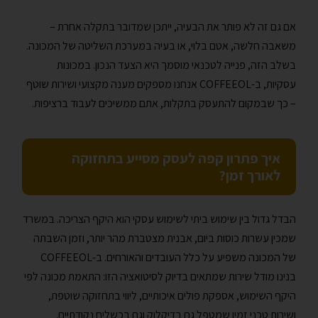
אם גם זה לא פותר את הבעיה, ייתכן שמדובר בתקלה אחרת –
משאבה חלשה, אטם בלוי, או בעיה במערכת השליטה של המכונה.
בשלב הזה, פנייה לטכנאי מוסמך היא הצעד הנכון. במכונות
עסקיות, ב-COFFEEOL אנחנו מספקים מענה מקצועי ושירות שוטף
– כך שבמקום להתעסק בתקלות, אתם ממשיכים לעבוד ברציפות.
איך פתרון קפה לעסק מסייע בתחזוקה
לאורך זמן?
הבדל גדול בין שימוש ביתי לשימוש עסקי הוא היקף הצריכה. במשרד
שמכין עשרות כוסות ביום, אבנית מצטברת מהר יותר, וזמן השבתה
של המכונה משפיע על כלל העובדים והאורחים. ב-COFFEEOL
בנינו מודל שירות שמתאים בדיוק לסיטואציה הזו: התאמת מכונה לפי
היקף השימוש, אספקת פולים איכותיים, ליווי בתחזוקה שוטפת,
ושירות טכני זמין שמטפל גם בדיקלוק וגם בכשלים נקודתיים.