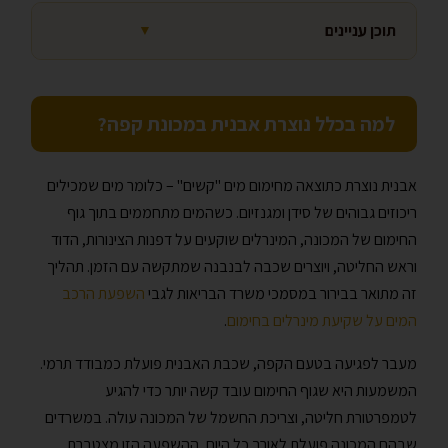
תוכן עניינים
▼
למה בכלל נוצרת אבנית במכונת קפה?
אבנית נוצרת כתוצאה מחימום מים "קשים" – כלומר מים שמכילים
ריכוזים גבוהים של סידן ומגנזיום. כשהמים מתחממים בתוך גוף
החימום של המכונה, המינרלים שוקעים על דפנות הצינורות, הדוד
וראש החליטה, ויוצרים שכבה לבנבנה שמתקשה עם הזמן. תהליך
זה מתואר בבירור במסמכי משרד הבריאות לגבי
השפעת הרכב
המים על שקיעת מינרלים בחימום
.
מעבר לפגיעה בטעם הקפה, שכבת האבנית פועלת כמבודד תרמי.
המשמעות היא שגוף החימום עובד קשה יותר כדי להגיע
לטמפרטורת חליטה, וצריכת החשמל של המכונה עולה. במשרדים
שבהם המכונה פועלת לאורך כל היום, ההשפעה הזו מצטברת