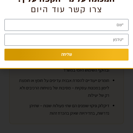
זמן קריאה: 5 דקות
צרו קשר עוד היום
נקודות מפתח
אבנית נוצרת מחימום מים קשים ומשפיעה על טמפרטורה,
טעם וצריכת חשמל – גם לפני שהמכונה מראה סימני
תקלה
שליחה
תדירות הדיקלוק הנכונה תלויה בקשיות המים באזורכם
ובהיקף השימוש היומי במשרד
חומרים ייעודיים להסרת אבנית עדיפים על חומץ או חומצת
לימון במכונות עסקיות – מסיבות של בטיחות הרכיבים ולא
רק של יעילות
דיקלוק וניקוי שומנים הם שתי פעולות שונות – שתיהן
נדרשות, בתדירויות שאינן בהכרח זהות