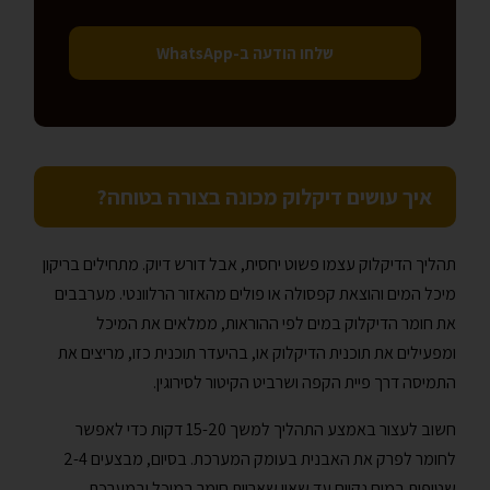
שלחו הודעה ב-WhatsApp
איך עושים דיקלוק מכונה בצורה בטוחה?
תהליך הדיקלוק עצמו פשוט יחסית, אבל דורש דיוק. מתחילים בריקון
מיכל המים והוצאת קפסולה או פולים מהאזור הרלוונטי. מערבבים
את חומר הדיקלוק במים לפי ההוראות, ממלאים את המיכל
ומפעילים את תוכנית הדיקלוק או, בהיעדר תוכנית כזו, מריצים את
התמיסה דרך פיית הקפה ושרביט הקיטור לסירוגין.
חשוב לעצור באמצע התהליך למשך 15-20 דקות כדי לאפשר
לחומר לפרק את האבנית בעומק המערכת. בסיום, מבצעים 2-4
שטיפות במים נקיים עד שאין שאריות חומר במיכל ובמערכת.