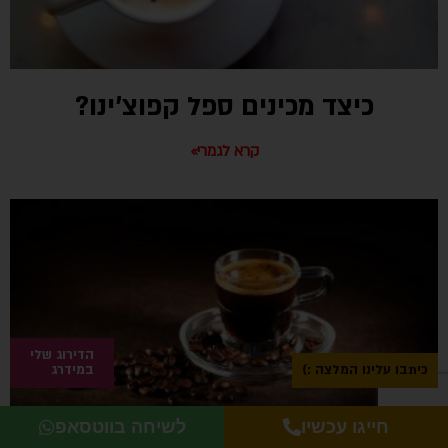
כיצד מכינים ספל קפוצ’ינו?
קרא לגמרי»
הדירוג שלי
כיתבו עלינו המלצה :)
במידרג
חייגו עכשיו
לשיחה בווטסאפ