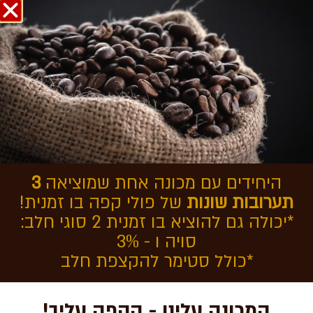
אודות COFFEEOL
היחידים עם מכונה אחת שמוציאה
3
מדוע כדאי לבחור
תערובות שונות
של פולי קפה בו זמנית!
*יכולה גם להוציא בו זמנית 2 סוגי חלב:
במכונת קפה
סויה ו - 3%
אוטומטית למשרד
*כולל סטימר להקצפת חלב
המכונה עלינו - הקפה עליך!