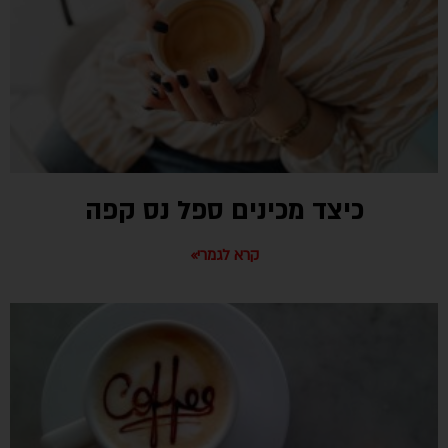
כיצד מכינים ספל נס קפה
קרא לגמרי»