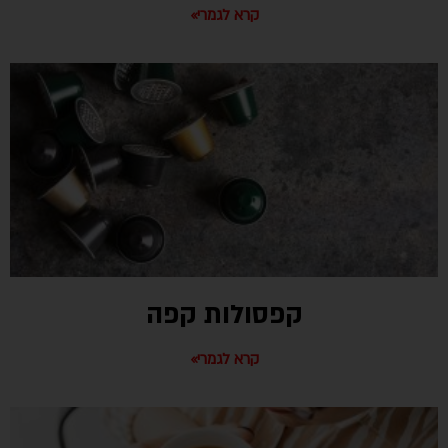
קרא לגמרי»
קפסולות קפה
קרא לגמרי»